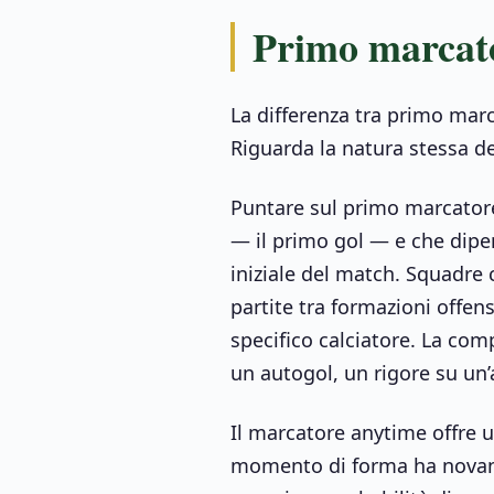
Primo marcato
La differenza tra primo mar
Riguarda la natura stessa d
Puntare sul primo marcatore 
— il primo gol — e che dipe
iniziale del match. Squadre 
partite tra formazioni offens
specifico calciatore. La com
un autogol, un rigore su un’
Il marcatore anytime offre 
momento di forma ha novanta 