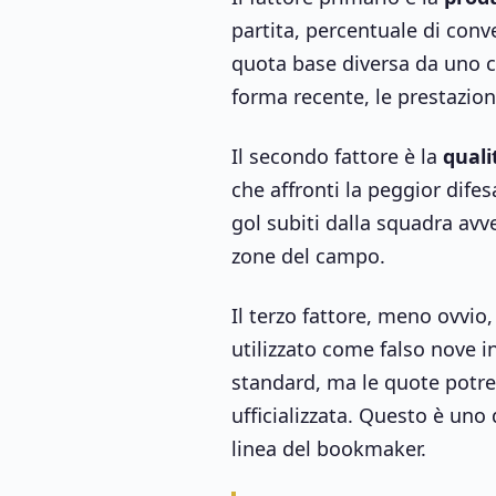
partita, percentuale di conv
quota base diversa da uno c
forma recente, le prestazion
Il secondo fattore è la
quali
che affronti la peggior dif
gol subiti dalla squadra avv
zone del campo.
Il terzo fattore, meno ovvio,
utilizzato come falso nove i
standard, ma le quote potre
ufficializzata. Questo è uno
linea del bookmaker.