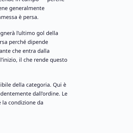
iene generalmente
mmessa è persa.
nerà l’ultimo gol della
ersa perché dipende
ante che entra dalla
’inizio, il che rende questo
ibile della categoria. Qui è
endentemente dall’ordine. Le
 la condizione da