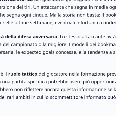
ersione dei tiri. Un attaccante che segna in media og
he segna ogni cinque. Ma la storia non basta: il bo
i nelle ultime settimane, eventuali infortuni o condizi
tà della difesa avversaria
. Lo stesso attaccante avr
esa del campionato o la migliore. I modelli dei bookm
ersaria, le expected goals concesse, e la tendenza a 
 è il
ruolo tattico
del giocatore nella formazione prev
n una partita specifica potrebbe avere più opportunità
bbero non riflettere ancora questa informazione se l
 dei rari ambiti in cui lo scommettitore informato pu