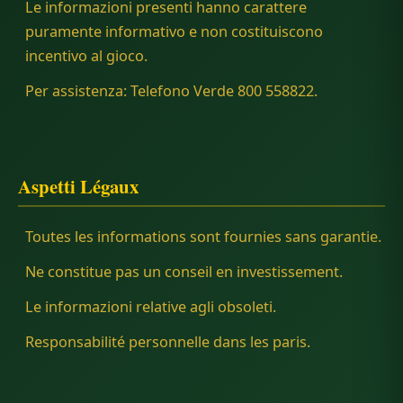
Le informazioni presenti hanno carattere
puramente informativo e non costituiscono
incentivo al gioco.
Per assistenza: Telefono Verde 800 558822.
Aspetti Légaux
Toutes les informations sont fournies sans garantie.
Ne constitue pas un conseil en investissement.
Le informazioni relative agli obsoleti.
Responsabilité personnelle dans les paris.