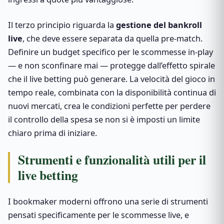
Il terzo principio riguarda la
gestione del bankroll
live
, che deve essere separata da quella pre-match.
Definire un budget specifico per le scommesse in-play
— e non sconfinare mai — protegge dall’effetto spirale
che il live betting può generare. La velocità del gioco in
tempo reale, combinata con la disponibilità continua di
nuovi mercati, crea le condizioni perfette per perdere
il controllo della spesa se non si è imposti un limite
chiaro prima di iniziare.
Strumenti e funzionalità utili per il
live betting
I bookmaker moderni offrono una serie di strumenti
pensati specificamente per le scommesse live, e