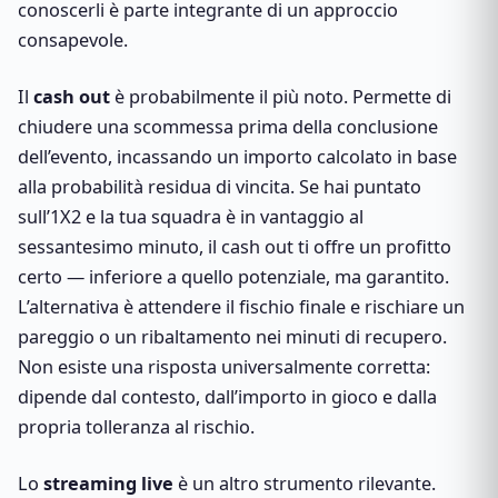
conoscerli è parte integrante di un approccio
consapevole.
Il
cash out
è probabilmente il più noto. Permette di
chiudere una scommessa prima della conclusione
dell’evento, incassando un importo calcolato in base
alla probabilità residua di vincita. Se hai puntato
sull’1X2 e la tua squadra è in vantaggio al
sessantesimo minuto, il cash out ti offre un profitto
certo — inferiore a quello potenziale, ma garantito.
L’alternativa è attendere il fischio finale e rischiare un
pareggio o un ribaltamento nei minuti di recupero.
Non esiste una risposta universalmente corretta:
dipende dal contesto, dall’importo in gioco e dalla
propria tolleranza al rischio.
Lo
streaming live
è un altro strumento rilevante.