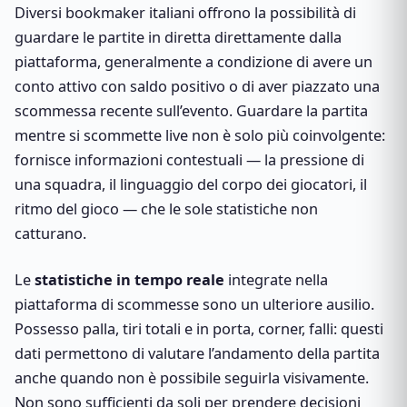
Diversi bookmaker italiani offrono la possibilità di
guardare le partite in diretta direttamente dalla
piattaforma, generalmente a condizione di avere un
conto attivo con saldo positivo o di aver piazzato una
scommessa recente sull’evento. Guardare la partita
mentre si scommette live non è solo più coinvolgente:
fornisce informazioni contestuali — la pressione di
una squadra, il linguaggio del corpo dei giocatori, il
ritmo del gioco — che le sole statistiche non
catturano.
Le
statistiche in tempo reale
integrate nella
piattaforma di scommesse sono un ulteriore ausilio.
Possesso palla, tiri totali e in porta, corner, falli: questi
dati permettono di valutare l’andamento della partita
anche quando non è possibile seguirla visivamente.
Non sono sufficienti da soli per prendere decisioni