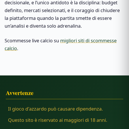
decisionale, e l’unico antidoto è la disciplina: budget
definito, mercati selezionati, e il coraggio di chiudere
la piattaforma quando la partita smette di essere
un’analisi e diventa solo adrenalina.
Scommesse live calcio su
migliori siti di scommesse
calcio
.
Avvertenze
Il gioco d'azzardo può causare dipendenza.
Questo sito è riservato ai maggiori di 18 anni.