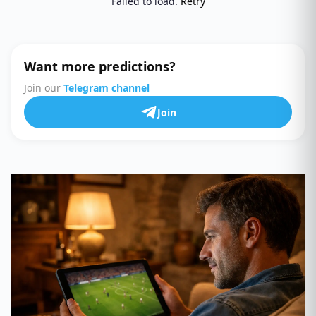
Failed to load.
Retry
Want more predictions?
Join our
Telegram channel
Join