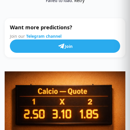
Failed to load.
Retry
Want more predictions?
Join our
Telegram channel
Join