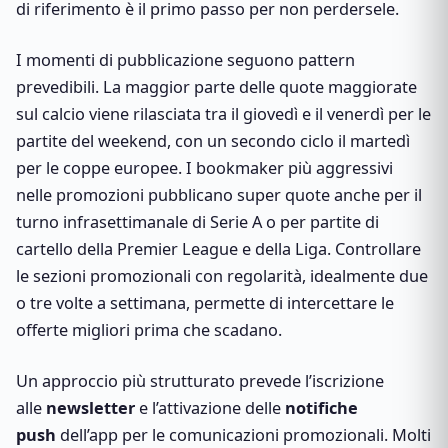
di riferimento è il primo passo per non perdersele.
I momenti di pubblicazione seguono pattern
prevedibili. La maggior parte delle quote maggiorate
sul calcio viene rilasciata tra il giovedì e il venerdì per le
partite del weekend, con un secondo ciclo il martedì
per le coppe europee. I bookmaker più aggressivi
nelle promozioni pubblicano super quote anche per il
turno infrasettimanale di Serie A o per partite di
cartello della Premier League e della Liga. Controllare
le sezioni promozionali con regolarità, idealmente due
o tre volte a settimana, permette di intercettare le
offerte migliori prima che scadano.
Un approccio più strutturato prevede l’iscrizione
alle
newsletter
e l’attivazione delle
notifiche
push
dell’app per le comunicazioni promozionali. Molti