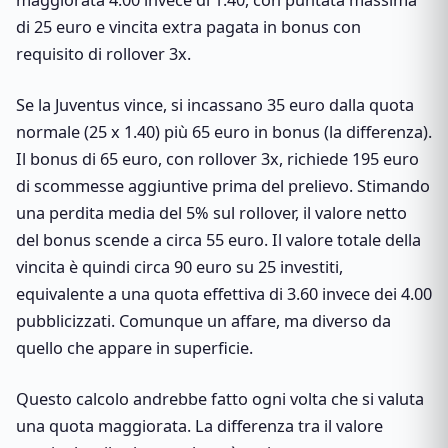
di 25 euro e vincita extra pagata in bonus con
requisito di rollover 3x.
Se la Juventus vince, si incassano 35 euro dalla quota
normale (25 x 1.40) più 65 euro in bonus (la differenza).
Il bonus di 65 euro, con rollover 3x, richiede 195 euro
di scommesse aggiuntive prima del prelievo. Stimando
una perdita media del 5% sul rollover, il valore netto
del bonus scende a circa 55 euro. Il valore totale della
vincita è quindi circa 90 euro su 25 investiti,
equivalente a una quota effettiva di 3.60 invece dei 4.00
pubblicizzati. Comunque un affare, ma diverso da
quello che appare in superficie.
Questo calcolo andrebbe fatto ogni volta che si valuta
una quota maggiorata. La differenza tra il valore