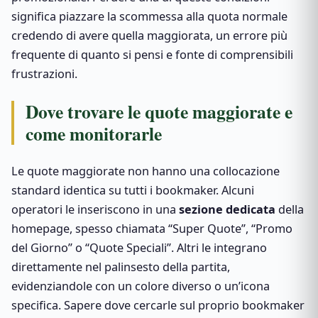
significa piazzare la scommessa alla quota normale
credendo di avere quella maggiorata, un errore più
frequente di quanto si pensi e fonte di comprensibili
frustrazioni.
Dove trovare le quote maggiorate e
come monitorarle
Le quote maggiorate non hanno una collocazione
standard identica su tutti i bookmaker. Alcuni
operatori le inseriscono in una
sezione dedicata
della
homepage, spesso chiamata “Super Quote”, “Promo
del Giorno” o “Quote Speciali”. Altri le integrano
direttamente nel palinsesto della partita,
evidenziandole con un colore diverso o un’icona
specifica. Sapere dove cercarle sul proprio bookmaker