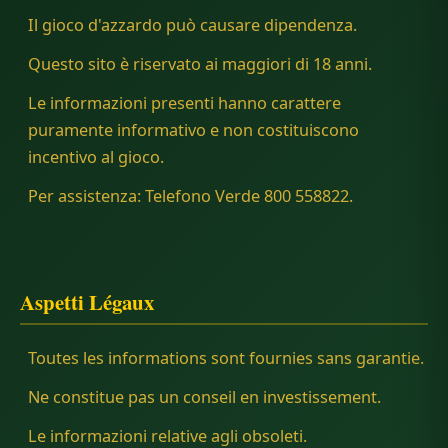
Il gioco d'azzardo può causare dipendenza.
Questo sito è riservato ai maggiori di 18 anni.
Le informazioni presenti hanno carattere
puramente informativo e non costituiscono
incentivo al gioco.
Per assistenza: Telefono Verde 800 558822.
Aspetti Légaux
Toutes les informations sont fournies sans garantie.
Ne constitue pas un conseil en investissement.
Le informazioni relative agli obsoleti.