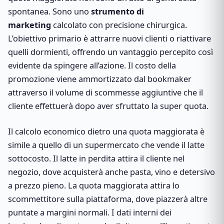
spontanea. Sono uno
strumento di
marketing
calcolato con precisione chirurgica.
L’obiettivo primario è attrarre nuovi clienti o riattivare
quelli dormienti, offrendo un vantaggio percepito così
evidente da spingere all’azione. Il costo della
promozione viene ammortizzato dal bookmaker
attraverso il volume di scommesse aggiuntive che il
cliente effettuerà dopo aver sfruttato la super quota.
Il calcolo economico dietro una quota maggiorata è
simile a quello di un supermercato che vende il latte
sottocosto. Il latte in perdita attira il cliente nel
negozio, dove acquisterà anche pasta, vino e detersivo
a prezzo pieno. La quota maggiorata attira lo
scommettitore sulla piattaforma, dove piazzerà altre
puntate a margini normali. I dati interni dei