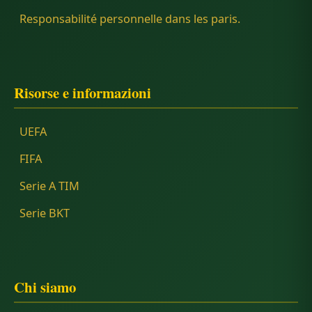
Responsabilité personnelle dans les paris.
Risorse e informazioni
UEFA
FIFA
Serie A TIM
Serie BKT
Chi siamo