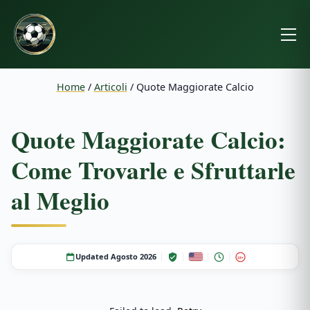
Home
/
Articoli
/
Quote Maggiorate Calcio
Quote Maggiorate Calcio:
Come Trovarle e Sfruttarle
al Meglio
Updated Agosto 2026
18+