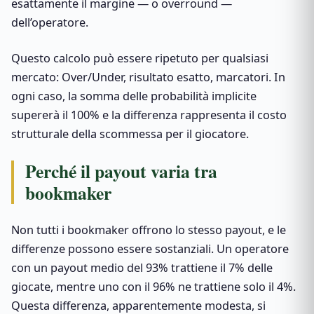
esattamente il margine — o overround —
dell’operatore.
Questo calcolo può essere ripetuto per qualsiasi
mercato: Over/Under, risultato esatto, marcatori. In
ogni caso, la somma delle probabilità implicite
supererà il 100% e la differenza rappresenta il costo
strutturale della scommessa per il giocatore.
Perché il payout varia tra
bookmaker
Non tutti i bookmaker offrono lo stesso payout, e le
differenze possono essere sostanziali. Un operatore
con un payout medio del 93% trattiene il 7% delle
giocate, mentre uno con il 96% ne trattiene solo il 4%.
Questa differenza, apparentemente modesta, si