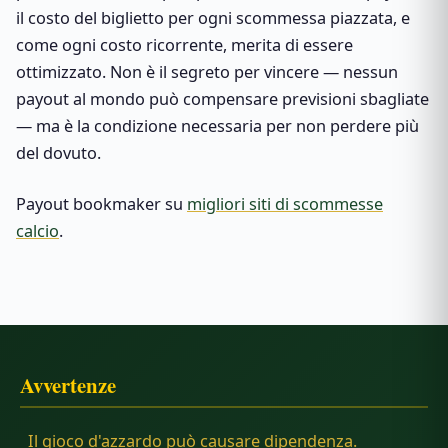
il costo del biglietto per ogni scommessa piazzata, e
come ogni costo ricorrente, merita di essere
ottimizzato. Non è il segreto per vincere — nessun
payout al mondo può compensare previsioni sbagliate
— ma è la condizione necessaria per non perdere più
del dovuto.
Payout bookmaker su
migliori siti di scommesse
calcio
.
Avvertenze
Il gioco d'azzardo può causare dipendenza.