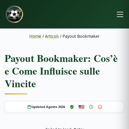
Home
/
Articoli
/
Payout Bookmaker
Payout Bookmaker: Cos’è
e Come Influisce sulle
Vincite
Updated Agosto 2026
18+