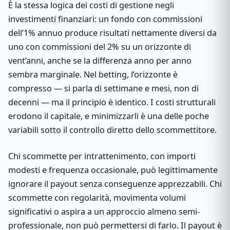
È la stessa logica dei costi di gestione negli
investimenti finanziari: un fondo con commissioni
dell’1% annuo produce risultati nettamente diversi da
uno con commissioni del 2% su un orizzonte di
vent’anni, anche se la differenza anno per anno
sembra marginale. Nel betting, l’orizzonte è
compresso — si parla di settimane e mesi, non di
decenni — ma il principio è identico. I costi strutturali
erodono il capitale, e minimizzarli è una delle poche
variabili sotto il controllo diretto dello scommettitore.
Chi scommette per intrattenimento, con importi
modesti e frequenza occasionale, può legittimamente
ignorare il payout senza conseguenze apprezzabili. Chi
scommette con regolarità, movimenta volumi
significativi o aspira a un approccio almeno semi-
professionale, non può permettersi di farlo. Il payout è