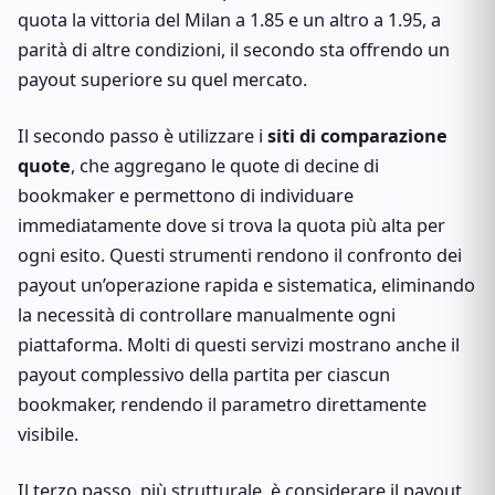
quota la vittoria del Milan a 1.85 e un altro a 1.95, a
parità di altre condizioni, il secondo sta offrendo un
payout superiore su quel mercato.
Il secondo passo è utilizzare i
siti di comparazione
quote
, che aggregano le quote di decine di
bookmaker e permettono di individuare
immediatamente dove si trova la quota più alta per
ogni esito. Questi strumenti rendono il confronto dei
payout un’operazione rapida e sistematica, eliminando
la necessità di controllare manualmente ogni
piattaforma. Molti di questi servizi mostrano anche il
payout complessivo della partita per ciascun
bookmaker, rendendo il parametro direttamente
visibile.
Il terzo passo, più strutturale, è considerare il payout