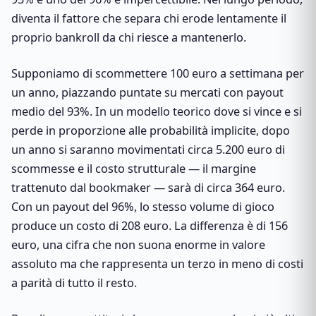
diventa il fattore che separa chi erode lentamente il
proprio bankroll da chi riesce a mantenerlo.
Supponiamo di scommettere 100 euro a settimana per
un anno, piazzando puntate su mercati con payout
medio del 93%. In un modello teorico dove si vince e si
perde in proporzione alle probabilità implicite, dopo
un anno si saranno movimentati circa 5.200 euro di
scommesse e il costo strutturale — il margine
trattenuto dal bookmaker — sarà di circa 364 euro.
Con un payout del 96%, lo stesso volume di gioco
produce un costo di 208 euro. La differenza è di 156
euro, una cifra che non suona enorme in valore
assoluto ma che rappresenta un terzo in meno di costi
a parità di tutto il resto.