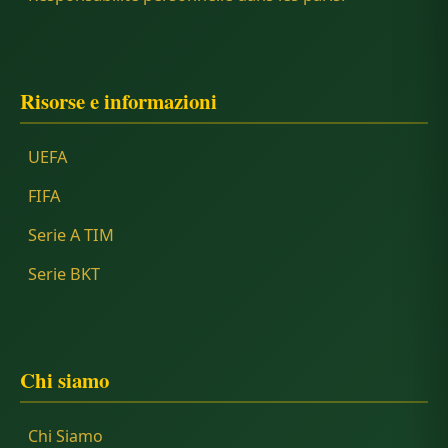
Risorse e informazioni
UEFA
FIFA
Serie A TIM
Serie BKT
Chi siamo
Chi Siamo