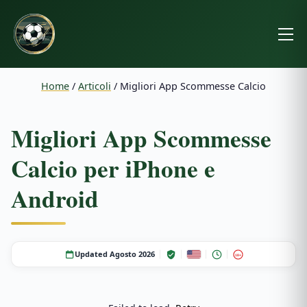
Home
/
Articoli
/
Migliori App Scommesse Calcio
Migliori App Scommesse
Calcio per iPhone e
Android
Updated Agosto 2026
18+