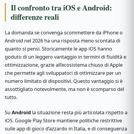
Il confronto tra iOS e Android:
differenze reali
La domanda se convenga scommettere da iPhone o
Android nel 2026 ha una risposta meno scontata di
quanto si pensi. Storicamente le app iOS hanno
goduto di un leggero vantaggio in termini di fluidità e
ottimizzazione, grazie all’ecosistema chiuso di Apple
che permette agli sviluppatori di ottimizzare per un
numero limitato di dispositivi. Questo vantaggio si è
assottigliato notevolmente, ma non è scomparso del
tutto.
Su
Android
la situazione resta più articolata rispetto a
iOS. Google Play Store mantiene politiche restrittive
sulle app di gioco d’azzardo in Italia, e di conseguenza