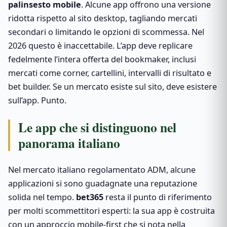
palinsesto mobile
. Alcune app offrono una versione
ridotta rispetto al sito desktop, tagliando mercati
secondari o limitando le opzioni di scommessa. Nel
2026 questo è inaccettabile. L’app deve replicare
fedelmente l’intera offerta del bookmaker, inclusi
mercati come corner, cartellini, intervalli di risultato e
bet builder. Se un mercato esiste sul sito, deve esistere
sull’app. Punto.
Le app che si distinguono nel
panorama italiano
Nel mercato italiano regolamentato ADM, alcune
applicazioni si sono guadagnate una reputazione
solida nel tempo.
bet365
resta il punto di riferimento
per molti scommettitori esperti: la sua app è costruita
con un approccio mobile-first che si nota nella