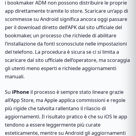
i bookmaker ADM non possono distribuire le proprie
app direttamente tramite lo store. Scaricare un’app di
scommesse su Android significa ancora oggi passare
per il download diretto dell’APK dal sito ufficiale del
bookmaker, un processo che richiede di abilitare
l’installazione da fonti sconosciute nelle impostazioni
del telefono. La procedura è sicura se ci si limita a
scaricare dal sito ufficiale dell’operatore, ma scoraggia
gli utenti meno esperti e richiede aggiornamenti
manuali.
Su
iPhone
il processo è sempre stato lineare grazie
all’App Store, ma Apple applica commissioni e regole
più rigide che talvolta rallentano il rilascio di
aggiornamenti. Il risultato pratico è che su iOS le app
tendono a essere leggermente più curate
esteticamente, mentre su Android gli aggiornamenti