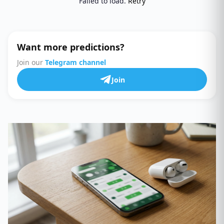
Failed to load.
Retry
Want more predictions?
Join our
Telegram channel
Join