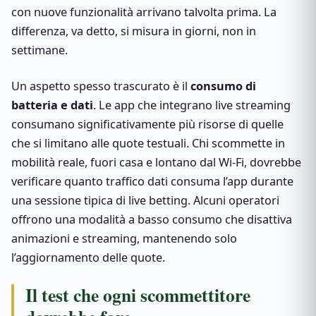
con nuove funzionalità arrivano talvolta prima. La
differenza, va detto, si misura in giorni, non in
settimane.
Un aspetto spesso trascurato è il
consumo di
batteria e dati
. Le app che integrano live streaming
consumano significativamente più risorse di quelle
che si limitano alle quote testuali. Chi scommette in
mobilità reale, fuori casa e lontano dal Wi-Fi, dovrebbe
verificare quanto traffico dati consuma l’app durante
una sessione tipica di live betting. Alcuni operatori
offrono una modalità a basso consumo che disattiva
animazioni e streaming, mantenendo solo
l’aggiornamento delle quote.
Il test che ogni scommettitore