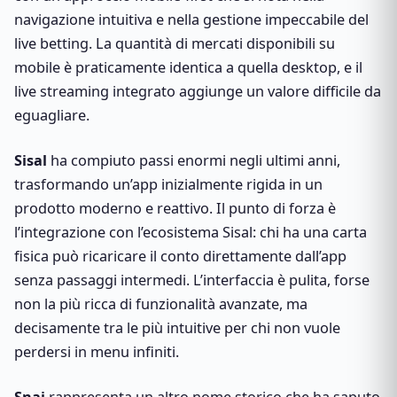
navigazione intuitiva e nella gestione impeccabile del
live betting. La quantità di mercati disponibili su
mobile è praticamente identica a quella desktop, e il
live streaming integrato aggiunge un valore difficile da
eguagliare.
Sisal
ha compiuto passi enormi negli ultimi anni,
trasformando un’app inizialmente rigida in un
prodotto moderno e reattivo. Il punto di forza è
l’integrazione con l’ecosistema Sisal: chi ha una carta
fisica può ricaricare il conto direttamente dall’app
senza passaggi intermedi. L’interfaccia è pulita, forse
non la più ricca di funzionalità avanzate, ma
decisamente tra le più intuitive per chi non vuole
perdersi in menu infiniti.