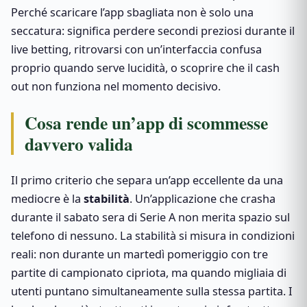
Perché scaricare l’app sbagliata non è solo una
seccatura: significa perdere secondi preziosi durante il
live betting, ritrovarsi con un’interfaccia confusa
proprio quando serve lucidità, o scoprire che il cash
out non funziona nel momento decisivo.
Cosa rende un’app di scommesse
davvero valida
Il primo criterio che separa un’app eccellente da una
mediocre è la
stabilità
. Un’applicazione che crasha
durante il sabato sera di Serie A non merita spazio sul
telefono di nessuno. La stabilità si misura in condizioni
reali: non durante un martedì pomeriggio con tre
partite di campionato cipriota, ma quando migliaia di
utenti puntano simultaneamente sulla stessa partita. I