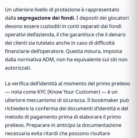
Un ulteriore livello di protezione è rappresentato
dalla
segregazione dei fondi
. I depositi dei giocatori
devono essere custoditi in conti separati dai fondi
operativi dell’azienda, il che garantisce che il denaro
dei clienti sia tutelato anche in caso di difficoltà
finanziarie dell’operatore. Questa misura, imposta
dalla normativa ADM, non ha equivalente sui siti non
autorizzati.
La verifica dell’identità al momento del primo prelievo
— nota come KYC (Know Your Customer) — è un
ulteriore meccanismo di sicurezza. Il bookmaker può
richiedere la conferma dei documenti d’identità e del
metodo di pagamento prima di elaborare il primo
prelievo. Preparare in anticipo la documentazione
necessaria evita ritardi che possono risultare