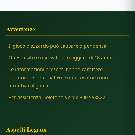
Avvertenze
Il gioco d'azzardo può causare dipendenza.
Questo sito è riservato ai maggiori di 18 anni.
Le informazioni presenti hanno carattere
puramente informativo e non costituiscono
incentivo al gioco.
Per assistenza: Telefono Verde 800 558822.
Aspetti Légaux