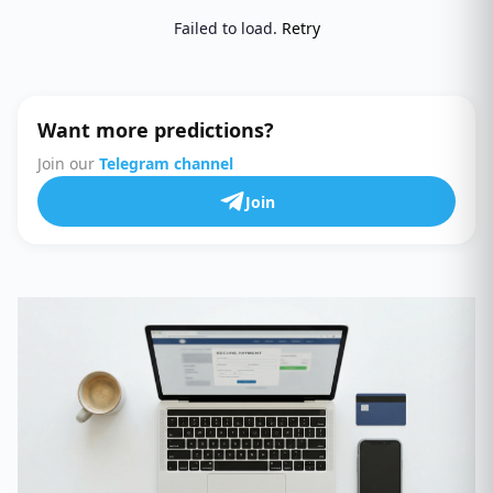
Failed to load.
Retry
Want more predictions?
Join our
Telegram channel
Join