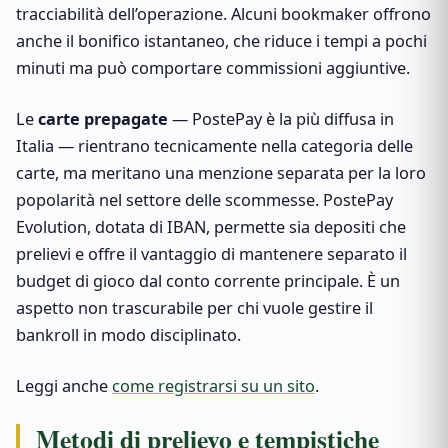
tracciabilità dell’operazione. Alcuni bookmaker offrono
anche il bonifico istantaneo, che riduce i tempi a pochi
minuti ma può comportare commissioni aggiuntive.
Le
carte prepagate
— PostePay è la più diffusa in
Italia — rientrano tecnicamente nella categoria delle
carte, ma meritano una menzione separata per la loro
popolarità nel settore delle scommesse. PostePay
Evolution, dotata di IBAN, permette sia depositi che
prelievi e offre il vantaggio di mantenere separato il
budget di gioco dal conto corrente principale. È un
aspetto non trascurabile per chi vuole gestire il
bankroll in modo disciplinato.
Leggi anche
come registrarsi su un sito
.
Metodi di prelievo e tempistiche