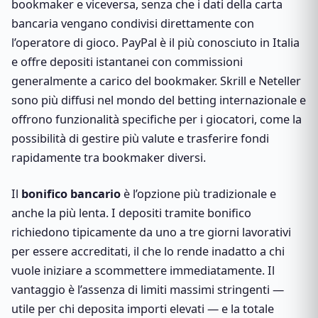
bookmaker e viceversa, senza che i dati della carta
bancaria vengano condivisi direttamente con
l’operatore di gioco. PayPal è il più conosciuto in Italia
e offre depositi istantanei con commissioni
generalmente a carico del bookmaker. Skrill e Neteller
sono più diffusi nel mondo del betting internazionale e
offrono funzionalità specifiche per i giocatori, come la
possibilità di gestire più valute e trasferire fondi
rapidamente tra bookmaker diversi.
Il
bonifico bancario
è l’opzione più tradizionale e
anche la più lenta. I depositi tramite bonifico
richiedono tipicamente da uno a tre giorni lavorativi
per essere accreditati, il che lo rende inadatto a chi
vuole iniziare a scommettere immediatamente. Il
vantaggio è l’assenza di limiti massimi stringenti —
utile per chi deposita importi elevati — e la totale