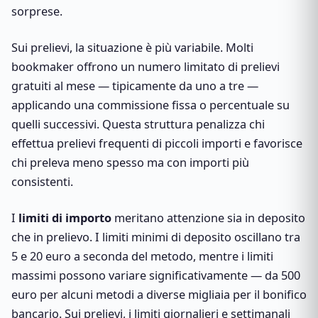
sorprese.
Sui prelievi, la situazione è più variabile. Molti
bookmaker offrono un numero limitato di prelievi
gratuiti al mese — tipicamente da uno a tre —
applicando una commissione fissa o percentuale su
quelli successivi. Questa struttura penalizza chi
effettua prelievi frequenti di piccoli importi e favorisce
chi preleva meno spesso ma con importi più
consistenti.
I
limiti di importo
meritano attenzione sia in deposito
che in prelievo. I limiti minimi di deposito oscillano tra
5 e 20 euro a seconda del metodo, mentre i limiti
massimi possono variare significativamente — da 500
euro per alcuni metodi a diverse migliaia per il bonifico
bancario. Sui prelievi, i limiti giornalieri e settimanali