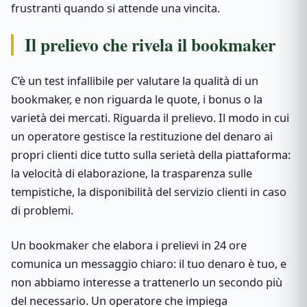
frustranti quando si attende una vincita.
Il prelievo che rivela il bookmaker
C’è un test infallibile per valutare la qualità di un
bookmaker, e non riguarda le quote, i bonus o la
varietà dei mercati. Riguarda il prelievo. Il modo in cui
un operatore gestisce la restituzione del denaro ai
propri clienti dice tutto sulla serietà della piattaforma:
la velocità di elaborazione, la trasparenza sulle
tempistiche, la disponibilità del servizio clienti in caso
di problemi.
Un bookmaker che elabora i prelievi in 24 ore
comunica un messaggio chiaro: il tuo denaro è tuo, e
non abbiamo interesse a trattenerlo un secondo più
del necessario. Un operatore che impiega