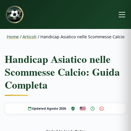
Home
/
Articoli
/
Handicap Asiatico nelle Scommesse Calcio
Handicap Asiatico nelle
Scommesse Calcio: Guida
Completa
Updated Agosto 2026
18+