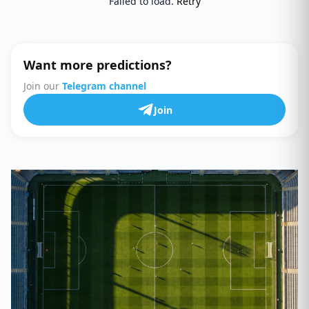
Failed to load.
Retry
Want more predictions?
Join our
Telegram channel
Join