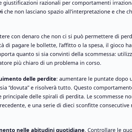
e giustificazioni razionali per comportamenti irraziona
vi
che non lasciano spazio all’interpretazione e che c
ere con denaro che non ci si può permettere di perde
 di pagare le bollette, l’affitto o la spesa, il gioco h
mporta quanto si sia convinti della scommessa: utiliz
atore più chiaro di un problema in corso.
uimento delle perdite
: aumentare le puntate dopo u
 sia “dovuta” e risolverà tutto. Questo comportament
re principale delle spirali di perdita. Le scommesse
ecedente, e una serie di dieci sconfitte consecutive
ento nelle abitudini quotidiane
. Controllare le quo