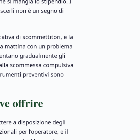
e si mangia lo stipendio. I
scerli non è un segno di
ativa di scommettitori, e la
 una mattina con un problema
aumentano gradualmente gli
le alla scommessa compulsiva
strumenti preventivi sono
e offrire
tere a disposizione degli
onali per l’operatore, e il