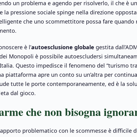
ndo un problema e agendo per risolverlo, il che è un
e la pressione sociale spinge nella direzione opposta
ntelligente che uno scommettitore possa fare quando r
imento.
noscere è l’
autoesclusione globale
gestita dall’ADM
 dei Monopoli è possibile autoescludersi simultaneam
 Italia. Questo impedisce il fenomeno del “turismo tr
a piattaforma apre un conto su un’altra per continu
iude tutte le porte contemporaneamente, ed è la soluz
eta dal gioco.
llarme che non bisogna ignora
rapporto problematico con le scommesse è difficile da