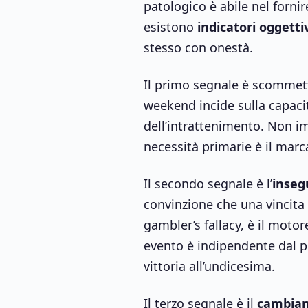
patologico è abile nel fornir
esistono
indicatori oggetti
stesso con onestà.
Il primo segnale è scommett
weekend incide sulla capacità
dell’intrattenimento. Non i
necessità primarie è il marc
Il secondo segnale è l’
inseg
convinzione che una vincita
gambler’s fallacy, è il moto
evento è indipendente dal pr
vittoria all’undicesima.
Il terzo segnale è il
cambiam