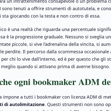
 sarà un intrattenimento consapevole o un problema ch
ono tenuti a offrire strumenti di autotutela, e cono
 sta giocando con la testa e non contro di essa.
ico è una realtà che riguarda una percentuale signific
diosa è la progressione graduale. Nessuno si sveglia
ntate piccole, si vive l’adrenalina della vincita, si 
ire le perdite. Il percorso dalla scommessa occasiona
 per chi lo vive dall’interno, ed è per questo che gli 
 meglio quando si attivano prima di averne bisogno.
 che ogni bookmaker ADM dev
a impone a tutti i bookmaker con licenza ADM di met
i di autolimitazione
. Questi strumenti non sono opzi