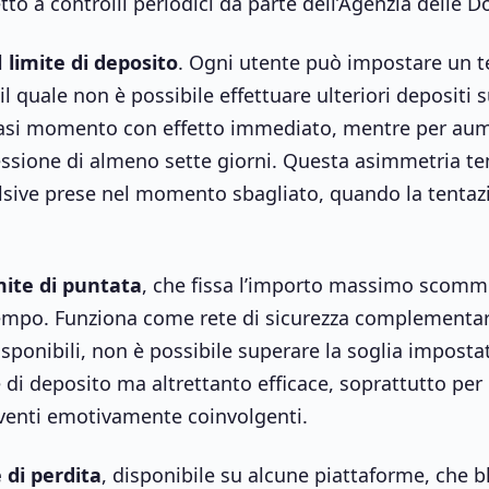
o a controlli periodici da parte dell’Agenzia delle 
l
limite di deposito
. Ogni utente può impostare un t
l quale non è possibile effettuare ulteriori depositi su
siasi momento con effetto immediato, mentre per aum
lessione di almeno sette giorni. Questa asimmetria te
lsive prese nel momento sbagliato, quando la tentazi
mite di puntata
, che fissa l’importo massimo scomme
empo. Funziona come rete di sicurezza complementare
disponibili, non è possibile superare la soglia impos
e di deposito ma altrettanto efficace, soprattutto per
eventi emotivamente coinvolgenti.
e di perdita
, disponibile su alcune piattaforme, che bl