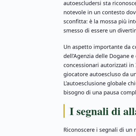
autoescludersi sta riconosce
notevole in un contesto dov
sconfitta: è la mossa più i
smesso di essere un divert
Un aspetto importante da co
dell’Agenzia delle Dogane e
concessionari autorizzati in
giocatore autoescluso da un
L’autoesclusione globale ch
bisogno di una pausa compl
I segnali di a
Riconoscere i segnali di un 