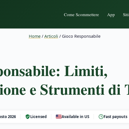
Come Scommettere
App
Siti
Home
/
Articoli
/
Gioco Responsabile
onsabile: Limiti,
ione e Strumenti di 
sto 2026
Licensed
Available in US
Fast payouts