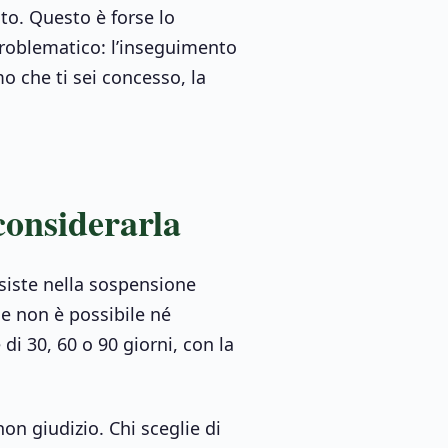
to. Questo è forse lo
problematico: l’inseguimento
 che ti sei concesso, la
considerarla
siste nella sospensione
le non è possibile né
 30, 60 o 90 giorni, con la
on giudizio. Chi sceglie di