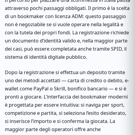
Il percorso per piazzare una scommessa in Italia passa
attraverso pochi passaggi obbligati. Il primo è la scelta
di un bookmaker con licenza ADM: questo passaggio
non è negoziabile se si vuole operare nella legalità e
con la tutela dei propri fondi. La registrazione richiede
un documento d’identità valido e, nella maggior parte
dei casi, può essere completata anche tramite SPID, il
sistema di identità digitale pubblico.
Dopo la registrazione si effettua un deposito tramite
uno dei metodi accettati — carta di credito o debito, e-
wallet come PayPal o Skrill, bonifico bancario — e si è
pronti a giocare. L’interfaccia dei bookmaker moderni
è progettata per essere intuitiva: si naviga per sport,
competizione e partita, si seleziona l’esito desiderato,
si inserisce l’importo e si conferma la giocata. La
maggior parte degli operatori offre anche