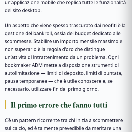
un’applicazione mobile che replica tutte le funzionalità
del sito desktop.
Un aspetto che viene spesso trascurato dai neofiti è la
gestione del bankroll, ossia del budget dedicato alle
scommesse. Stabilire un importo mensile massimo e
non superarlo è la regola d’oro che distingue
un’attività di intrattenimento da un problema. Ogni
bookmaker ADM mette a disposizione strumenti di
autolimitazione — limiti di deposito, limiti di puntata,
pausa temporanea — che è utile conoscere e, se
necessario, utilizzare fin dal primo giorno.
Il primo errore che fanno tutti
C’è un pattern ricorrente tra chi inizia a scommettere
sul calcio, ed è talmente prevedibile da meritare una