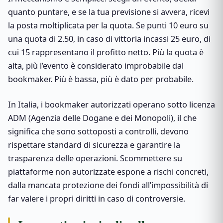
quanto puntare, e se la tua previsione si avvera, ricevi
la posta moltiplicata per la quota. Se punti 10 euro su
una quota di 2.50, in caso di vittoria incassi 25 euro, di
cui 15 rappresentano il profitto netto. Più la quota è
alta, più l’evento è considerato improbabile dal
bookmaker. Più è bassa, più è dato per probabile.
In Italia, i bookmaker autorizzati operano sotto licenza
ADM (Agenzia delle Dogane e dei Monopoli), il che
significa che sono sottoposti a controlli, devono
rispettare standard di sicurezza e garantire la
trasparenza delle operazioni. Scommettere su
piattaforme non autorizzate espone a rischi concreti,
dalla mancata protezione dei fondi all’impossibilità di
far valere i propri diritti in caso di controversie.