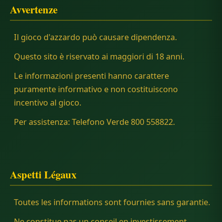
Avvertenze
Il gioco d'azzardo può causare dipendenza.
Questo sito è riservato ai maggiori di 18 anni.
Le informazioni presenti hanno carattere
puramente informativo e non costituiscono
incentivo al gioco.
Per assistenza: Telefono Verde 800 558822.
Aspetti Légaux
Toutes les informations sont fournies sans garantie.
Ne constitue pas un conseil en investissement.