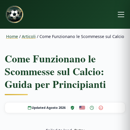
Home
/
Articoli
/
Come Funzionano le Scommesse sul Calcio
Come Funzionano le
Scommesse sul Calcio:
Guida per Principianti
Updated Agosto 2026
18+