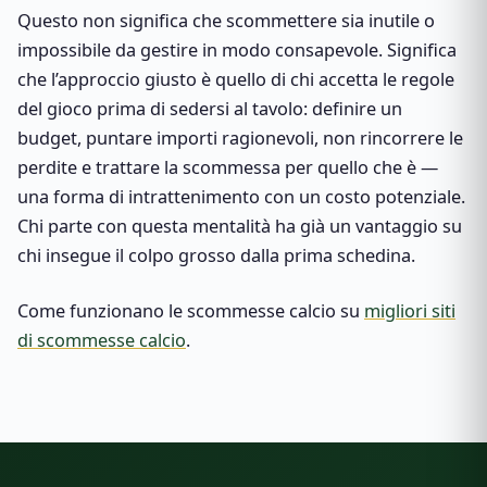
Questo non significa che scommettere sia inutile o
impossibile da gestire in modo consapevole. Significa
che l’approccio giusto è quello di chi accetta le regole
del gioco prima di sedersi al tavolo: definire un
budget, puntare importi ragionevoli, non rincorrere le
perdite e trattare la scommessa per quello che è —
una forma di intrattenimento con un costo potenziale.
Chi parte con questa mentalità ha già un vantaggio su
chi insegue il colpo grosso dalla prima schedina.
Come funzionano le scommesse calcio su
migliori siti
di scommesse calcio
.