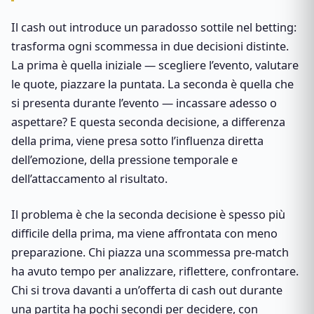
Il cash out introduce un paradosso sottile nel betting:
trasforma ogni scommessa in due decisioni distinte.
La prima è quella iniziale — scegliere l’evento, valutare
le quote, piazzare la puntata. La seconda è quella che
si presenta durante l’evento — incassare adesso o
aspettare? E questa seconda decisione, a differenza
della prima, viene presa sotto l’influenza diretta
dell’emozione, della pressione temporale e
dell’attaccamento al risultato.
Il problema è che la seconda decisione è spesso più
difficile della prima, ma viene affrontata con meno
preparazione. Chi piazza una scommessa pre-match
ha avuto tempo per analizzare, riflettere, confrontare.
Chi si trova davanti a un’offerta di cash out durante
una partita ha pochi secondi per decidere, con