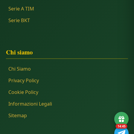
Serie A TIM
Serie BKT
Chi siamo
Chi Siamo
Privacy Policy
Cookie Policy
Informazioni Legali
Sitemap
14:44