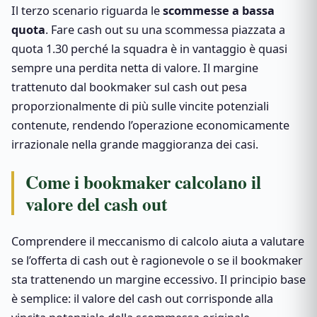
Il terzo scenario riguarda le
scommesse a bassa
quota
. Fare cash out su una scommessa piazzata a
quota 1.30 perché la squadra è in vantaggio è quasi
sempre una perdita netta di valore. Il margine
trattenuto dal bookmaker sul cash out pesa
proporzionalmente di più sulle vincite potenziali
contenute, rendendo l’operazione economicamente
irrazionale nella grande maggioranza dei casi.
Come i bookmaker calcolano il
valore del cash out
Comprendere il meccanismo di calcolo aiuta a valutare
se l’offerta di cash out è ragionevole o se il bookmaker
sta trattenendo un margine eccessivo. Il principio base
è semplice: il valore del cash out corrisponde alla