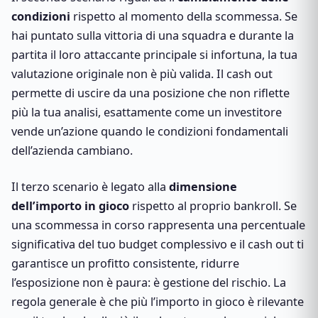
condizioni
rispetto al momento della scommessa. Se
hai puntato sulla vittoria di una squadra e durante la
partita il loro attaccante principale si infortuna, la tua
valutazione originale non è più valida. Il cash out
permette di uscire da una posizione che non riflette
più la tua analisi, esattamente come un investitore
vende un’azione quando le condizioni fondamentali
dell’azienda cambiano.
Il terzo scenario è legato alla
dimensione
dell’importo in gioco
rispetto al proprio bankroll. Se
una scommessa in corso rappresenta una percentuale
significativa del tuo budget complessivo e il cash out ti
garantisce un profitto consistente, ridurre
l’esposizione non è paura: è gestione del rischio. La
regola generale è che più l’importo in gioco è rilevante