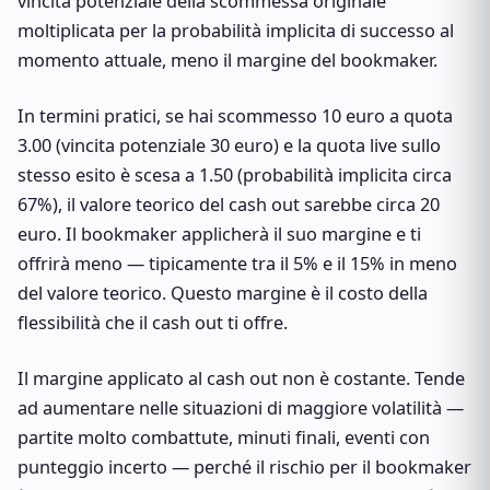
vincita potenziale della scommessa originale
moltiplicata per la probabilità implicita di successo al
momento attuale, meno il margine del bookmaker.
In termini pratici, se hai scommesso 10 euro a quota
3.00 (vincita potenziale 30 euro) e la quota live sullo
stesso esito è scesa a 1.50 (probabilità implicita circa
67%), il valore teorico del cash out sarebbe circa 20
euro. Il bookmaker applicherà il suo margine e ti
offrirà meno — tipicamente tra il 5% e il 15% in meno
del valore teorico. Questo margine è il costo della
flessibilità che il cash out ti offre.
Il margine applicato al cash out non è costante. Tende
ad aumentare nelle situazioni di maggiore volatilità —
partite molto combattute, minuti finali, eventi con
punteggio incerto — perché il rischio per il bookmaker