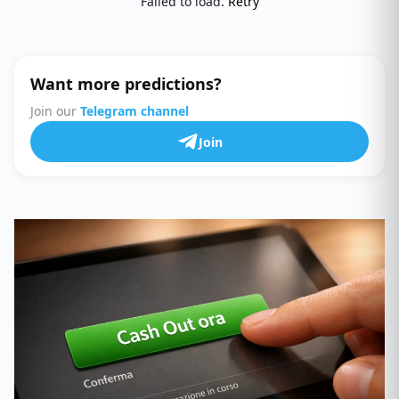
Failed to load.
Retry
Want more predictions?
Join our
Telegram channel
Join