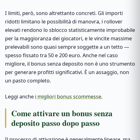
I limiti, però, sono altrettanto concreti. Gli importi
ridotti limitano le possibilità di manovra, i rollover
elevati rendono lo sblocco statisticamente improbabile
per la maggioranza dei giocatori, e le vincite massime
prelevabili sono quasi sempre soggette a un tetto —
spesso fissato tra 50 e 200 euro. Anche nel caso
migliore, il bonus senza deposito non è uno strumento
per generare profitti significativi. È un assaggio, non
un pasto completo.
Leggi anche
i migliori bonus scommesse
.
Come attivare un bonus senza
deposito passo dopo passo
Il processo di attivazione è generalmente lineare, ma