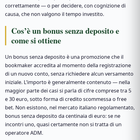
correttamente — o per decidere, con cognizione di
causa, che non valgono il tempo investito.
Cos’è un bonus senza deposito e
come si ottiene
Un bonus senza deposito è una promozione che il
bookmaker accredita al momento della registrazione
di un nuovo conto, senza richiedere alcun versamento
iniziale. L’importo è generalmente contenuto — nella
maggior parte dei casi si parla di cifre comprese tra 5
e 30 euro, sotto forma di credito scommessa o free
bet. Non esistono, nel mercato italiano regolamentato,
bonus senza deposito da centinaia di euro: se ne
incontri uno, quasi certamente non si tratta di un
operatore ADM.