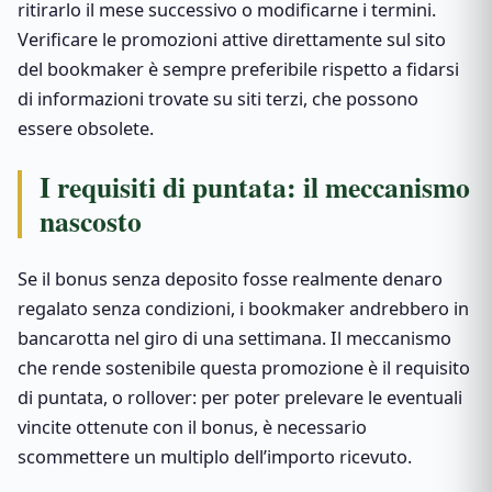
ritirarlo il mese successivo o modificarne i termini.
Verificare le promozioni attive direttamente sul sito
del bookmaker è sempre preferibile rispetto a fidarsi
di informazioni trovate su siti terzi, che possono
essere obsolete.
I requisiti di puntata: il meccanismo
nascosto
Se il bonus senza deposito fosse realmente denaro
regalato senza condizioni, i bookmaker andrebbero in
bancarotta nel giro di una settimana. Il meccanismo
che rende sostenibile questa promozione è il requisito
di puntata, o rollover: per poter prelevare le eventuali
vincite ottenute con il bonus, è necessario
scommettere un multiplo dell’importo ricevuto.