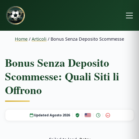
Home
/
Articoli
/
Bonus Senza Deposito Scommesse
Bonus Senza Deposito
Scommesse: Quali Siti li
Offrono
Updated Agosto 2026
18+