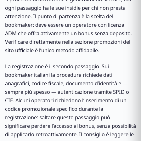
ogni passaggio ha le sue insidie per chi non presta
attenzione. Il punto di partenza è la scelta del
bookmaker: deve essere un operatore con licenza
ADM che offra attivamente un bonus senza deposito.
Verificare direttamente nella sezione promozioni del
sito ufficiale è l’unico metodo affidabile.
La registrazione è il secondo passaggio. Sui
bookmaker italiani la procedura richiede dati
anagrafici, codice fiscale, documento d’identità e —
sempre più spesso — autenticazione tramite SPID o
CIE. Alcuni operatori richiedono l’inserimento di un
codice promozionale specifico durante la
registrazione: saltare questo passaggio può
significare perdere l’accesso al bonus, senza possibilità
di applicarlo retroattivamente. Il consiglio è leggere le