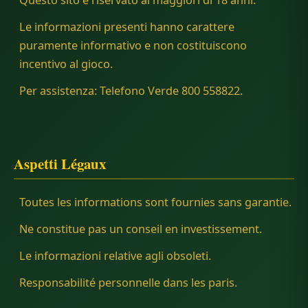
Questo sito è riservato ai maggiori di 18 anni.
Le informazioni presenti hanno carattere
puramente informativo e non costituiscono
incentivo al gioco.
Per assistenza: Telefono Verde 800 558822.
Aspetti Légaux
Toutes les informations sont fournies sans garantie.
Ne constitue pas un conseil en investissement.
Le informazioni relative agli obsoleti.
Responsabilité personnelle dans les paris.