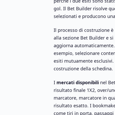
perché i due esiti sono stati
gol. Il Bet Builder risolve q
selezionati e producono una
Il processo di costruzione è 
alla sezione Bet Builder e s
aggiorna automaticamente. 
esempio, selezionare conte
esiti mutuamente esclusivi. I
costruzione della schedina.
I
mercati disponibili
nel Bet
risultato finale 1X2, over/u
marcatore, marcatore in qua
risultato esatto. I bookmake
come tiri in porta, passagg