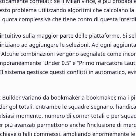
sticamente correlati: se il Milan vince, è più probabi
uesto problema utilizzando algoritmi che calcolano la c
 quota complessiva che tiene conto di questa interd
intuitivo sulla maggior parte delle piattaforme. Si sel
i iniziano ad aggiungere le selezioni. Ad ogni aggiunt
Alcune combinazioni vengono segnalate come incomp
mporaneamente “Under 0.5” e “Primo marcatore Laut
l sistema gestisce questi conflitti in automatico, evit
 Builder variano da bookmaker a bookmaker, ma i p
nder gol totali, entrambe le squadre segnano, handic
lsiasi momento, numero di corner totali o per squadr
r più avanzati permettono anche l’inclusione di merca
i chiave o falli commessi, ampliando enormemente le p