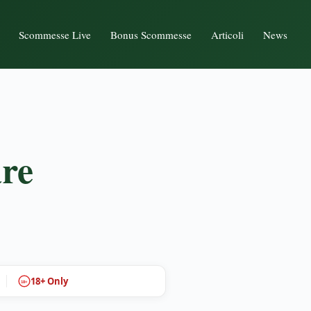
Scommesse Live
Bonus Scommesse
Articoli
News
are
18+ Only
18+