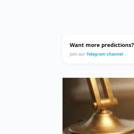
Want more predictions?
Join our
Telegram channel