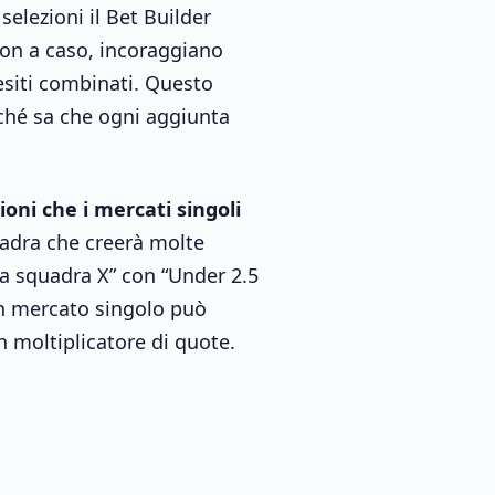
selezioni il Bet Builder
non a caso, incoraggiano
esiti combinati. Questo
rché sa che ogni aggiunta
oni che i mercati singoli
uadra che creerà molte
la squadra X” con “Under 2.5
un mercato singolo può
n moltiplicatore di quote.